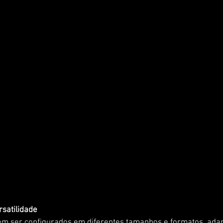
rsatilidade
em ser configurados em diferentes tamanhos e formatos, ada