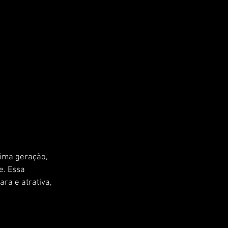
tima geração, 
e. Essa 
ra e atrativa, 