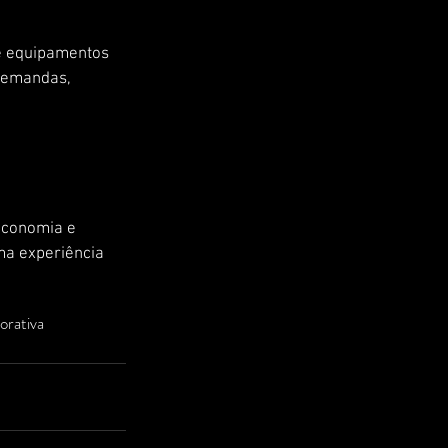
e equipamentos 
demandas, 
economia e 
ma experiência 
orativa