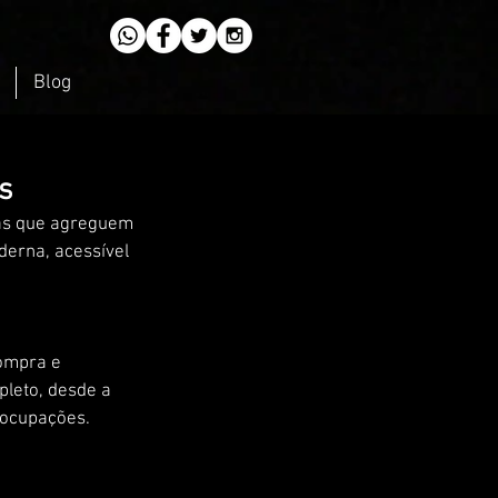
Blog
s
cas que agreguem 
derna, acessível 
compra e 
leto, desde a 
eocupações.