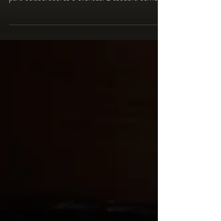
As convenções corporativas evoluíram e hoje
buscam proporcionar experiências memoráveis
para colaboradores e clientes. Descubra como
painéis de LED, sonorização profissional,
iluminação e estrutura técnica especializada
transformam eventos empresariais em
experiências de alto impacto.