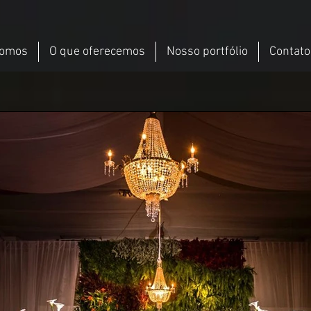
omos
O que oferecemos
Nosso portfólio
Contato