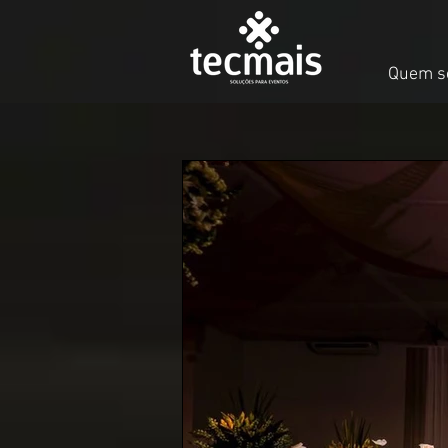
Quem s