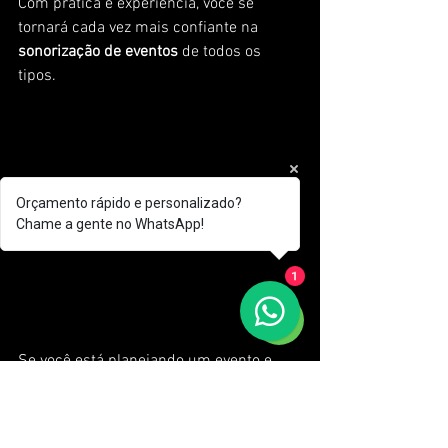
Com prática e experiência, você se 
tornará cada vez mais confiante na 
sonorização de eventos
 de todos os 
tipos.
Orçamento rápido e personalizado?
Chame a gente no WhatsApp!
1
Se você está planejando um evento e 
deseja garantir que a experiência sonora 
seja impecável, você veio ao lugar certo. 
Na
 Tecmais Eventos
, estamos 