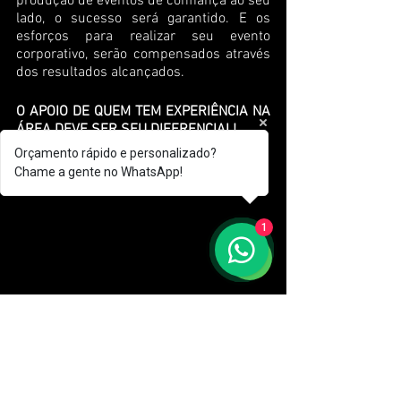
produção de eventos de confiança ao seu 
lado, o sucesso será garantido. E os 
esforços para realizar seu evento 
corporativo, serão compensados através 
dos resultados alcançados.
O APOIO DE QUEM TEM EXPERIÊNCIA NA 
ÁREA DEVE SER SEU DIFERENCIAL!
Orçamento rápido e personalizado?
Chame a gente no WhatsApp!
1
Uma empresa com profissionais 
experientes no segmento de produção de 
eventos, vai te trazer segurança, 
credibilidade, e qualidade, e garantir que 
você atinja seus objetivos com o evento.