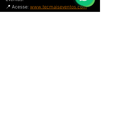
📍 Acesse: 
www.tecmaiseventos.com
📧 E-mail: 
contato@tecmaiseventos.com.br
📱 WhatsApp: (21) 99697-7419
📍 Rio de Janeiro – RJ
Tags:
Eventos
Dicas
Painel de Led
Eventos Esportivos
Eventos Corporativos
Comentários
Escreva um comentário