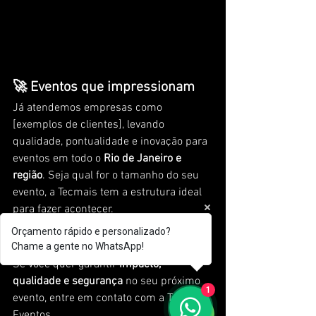
🚀 Eventos que impressionam
Já atendemos empresas como 
[exemplos de clientes], levando 
qualidade, pontualidade e inovação para 
eventos em todo o 
Rio de Janeiro e 
região
. Seja qual for o tamanho do seu 
evento, a Tecmais tem a estrutura ideal 
para fazer acontecer.
Orçamento rápido e personalizado?
📞 Fale com a gente!
Chame a gente no WhatsApp!
Se você quer garantir 
impacto, 
qualidade e segurança
 no seu próximo 
1
evento, entre em contato com a Tecmais 
Eventos.