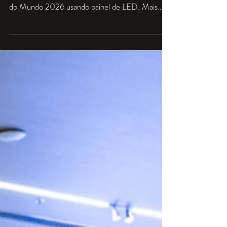
Tecmais Eventos
30 de mar.
2 min de leitura
Copa do mundo
Como Atrair Mais Clientes
e Lotar seu Bar na Copa de
2026 com Painéis de LED
Saiba como bares e restaurantes no Rio de
Janeiro podem aumentar o movimento na Copa
do Mundo 2026 usando painel de LED. Mais
visibilidade, mais clientes e mais lucro.