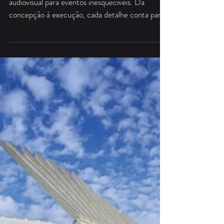
Tecmais Eventos
16 de mar.
8 min de leitura
Painel de LED
O Impacto Visual dos
Painéis de LED em
Eventos Corporativos:
Muito Além da Projeção
Descubra a importância do planejamento
audiovisual para eventos inesquecíveis. Da
concepção à execução, cada detalhe conta para
o sucesso!