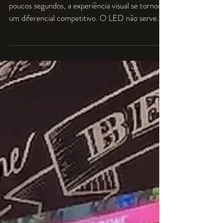
Está Transformando
Experiências em Eventos
Corporativos
Em um mercado onde a atenção do público dura
poucos segundos, a experiência visual se tornou
um diferencial competitivo. O LED não serve
apenas para exibir conteúdo — ele cria
atmosfera, direciona emoções e transforma
ambientes comuns em experiências memoráveis.
Quando bem planejada, a cenografia digital faz
com que cada detalhe do evento converse com a
identidade da marca, aumentando a percepção
de valor e fortalecendo a conexão com o público.
Na prática, isso significa even