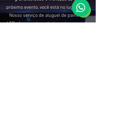
próximo evento, você está no lugar certo!
Nosso serviço de aluguel de painel de
LED oferece a tecnologia mais avançada
e deslumbrante para elevar sua ocasião
a um patamar inesquecível.
CONVERSE COM NOSSA EQUIPE
Por que escolher nossos
Painéis de LED?
Qualidade Visual de Ponta:
Nossos painéis de LED garantem imagens
cristalinas e cores vivas, proporcionando uma
experiência visual imersiva para todos os seus
convidados.