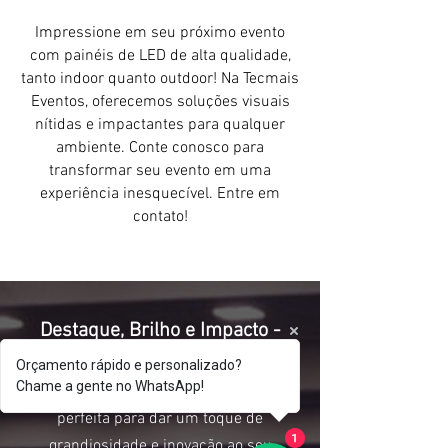
Impressione em seu próximo evento
com painéis de LED de alta qualidade,
tanto indoor quanto outdoor! Na Tecmais
Eventos, oferecemos soluções visuais
nítidas e impactantes para qualquer
ambiente. Conte conosco para
transformar seu evento em uma
experiência inesquecível. Entre em
contato!
Destaque, Brilho e Impacto -
Tudo em um só lugar!
Orçamento rápido e personalizado?
Chame a gente no WhatsApp!
Se você está em busca da solução
perfeita para dar um toque de
grandiosidade e inovação ao seu
1