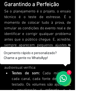
Garantindo a Perfeição
Se o planejamento é o projeto, o ensaio 
técnico é o teste de estresse. É o 
momento de colocar tudo à prova, de 
simular as condições do evento real e de 
identificar e corrigir qualquer problema 
antes que o público chegue. E, acredite, 
sempre aparecem pequenos ajustes a 
serem feitos. É para isso que serve o 
Orçamento rápido e personalizado?
ensaio!
Chame a gente no WhatsApp!
Durante o ensaio, a equipe de 
audiovisual verifica:
1
Testes de som:
 Cada microfone, 
cada canal, cada fonte de áudio é 
testado. Os volumes são ajustados, 
a equalização é refinada, e o 
feedback é eliminado.
Testes de vídeo:
 O conteúdo é 