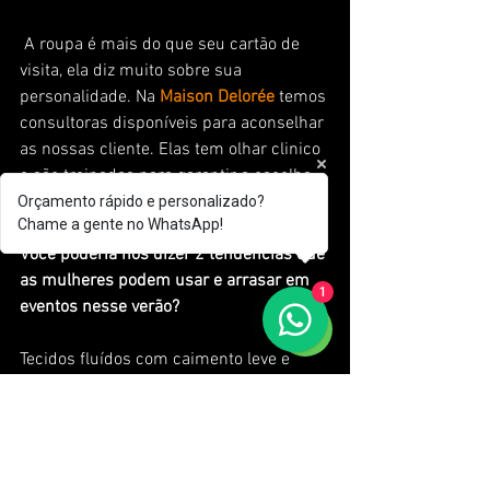
 A roupa é mais do que seu cartão de 
visita, ela diz muito sobre sua 
personalidade. Na 
Maison Delorée 
temos 
consultoras disponíveis para aconselhar 
as nossas cliente. Elas tem olhar clinico 
e são treinadas para garantir a escolha 
dos vestidos certos para cada ocasião.
Orçamento rápido e personalizado?
Chame a gente no WhatsApp!
Você poderia nos dizer 2 tendências que 
as mulheres podem usar e arrasar em 
1
eventos nesse verão?
Tecidos fluídos com caimento leve e 
rendas.
O que podemos esperar, qual o 
sentimento que você quer transmitir 