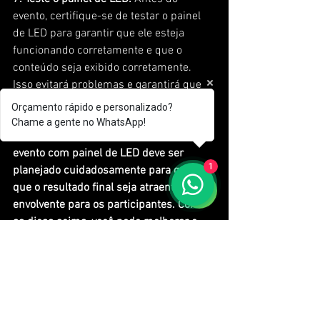
evento, certifique-se de testar o painel 
de LED para garantir que ele esteja 
funcionando corretamente e que o 
conteúdo seja exibido corretamente. 
Isso evitará problemas e garantirá que 
seu evento seja um sucesso.
Orçamento rápido e personalizado?
Chame a gente no WhatsApp!
Lembre-se de que o design de um 
evento com painel de LED deve ser 
1
planejado cuidadosamente para garantir 
que o resultado final seja atraente e 
envolvente para os participantes. Com 
as dicas acima, você pode melhorar o 
design do seu evento e torná-lo ainda 
mais memorável.
SOLICITE O SEU ORÇAMENTO