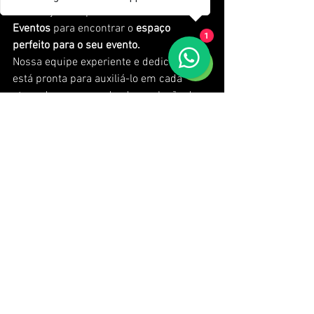
com a ajuda especializada da 
TECMAIS 
Eventos
 para encontrar o 
espaço 
1
perfeito para o seu evento.
Nossa equipe experiente e dedicada 
está pronta para auxiliá-lo em cada 
etapa do processo, desde a seleção do 
local até a execução impecável do 
evento. 
Temos uma ampla rede de parcerias 
com
 os melhores locais para eventos 
corporativos
 em toda a região, 
garantindo que possamos encontrar a 
opção ideal para atender às suas 
necessidades.
Com a
 TECMAIS Eventos, 
você terá 
acesso a uma variedade de espaços que 
se adequam a diferentes tipos de 
eventos, seja uma conferência, uma 