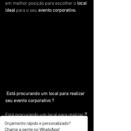
em melhor posição para escolher o 
local 
ideal
 para o seu 
evento corporativo.
 Está procurando um local para realizar 
seu evento corporativo ?
Está procurando um local para realizar 
seu evento corporativo?
Orçamento rápido e personalizado?
Não precisa mais se preocupar! Conte 
Chame a gente no WhatsApp!