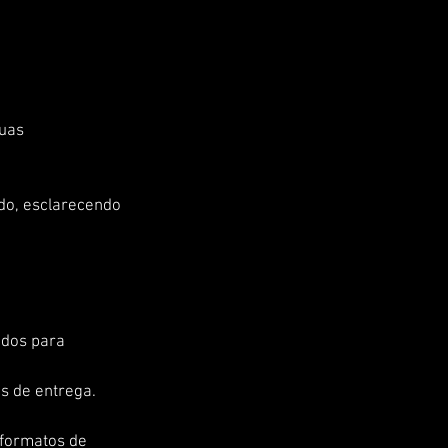
uas 
do, esclarecendo 
ados para 
s de entrega. 
 formatos de 