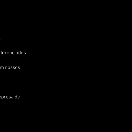
. 
iferenciados.
em nossos 
mpresa de 