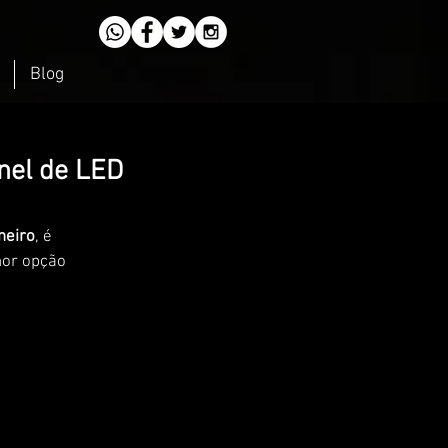
Blog
nel de LED
neiro
, é 
hor opção 