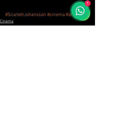
1
#ScarlettJohansson
#cinema
#atriz
Cinema
header.all-comments
comment-box.placeholder
ALUGUEL DE PAINEL DE LED
EVENTOS
SONORIZAÇÃO
TRADUÇÃO SIMULTÂNEA
CORPORATIVOS
CONGRESSOS
EVENTOS CORPORATIVOS
CONGRESSOS
ILUMINAÇÃO