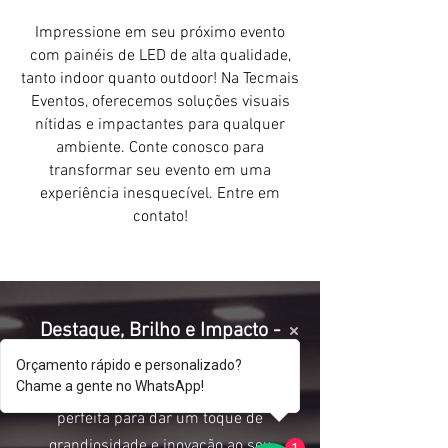
Impressione em seu próximo evento
com painéis de LED de alta qualidade,
tanto indoor quanto outdoor! Na Tecmais
Eventos, oferecemos soluções visuais
nítidas e impactantes para qualquer
ambiente. Conte conosco para
transformar seu evento em uma
experiência inesquecível. Entre em
contato!
Destaque, Brilho e Impacto -
Tudo em um só lugar!
Orçamento rápido e personalizado?
Chame a gente no WhatsApp!
Se você está em busca da solução
perfeita para dar um toque de
grandiosidade e inovação ao seu