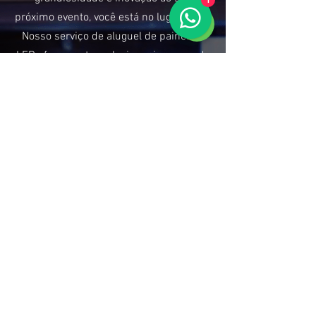
1
próximo evento, você está no lugar certo!
Nosso serviço de aluguel de painel de
LED oferece a tecnologia mais avançada
e deslumbrante para elevar sua ocasião
a um patamar inesquecível.
CONVERSE COM NOSSA EQUIPE
Por que escolher nossos
Painéis de LED?
Qualidade Visual de Ponta:
Nossos painéis de LED garantem imagens
cristalinas e cores vivas, proporcionando uma
experiência visual imersiva para todos os seus
convidados.