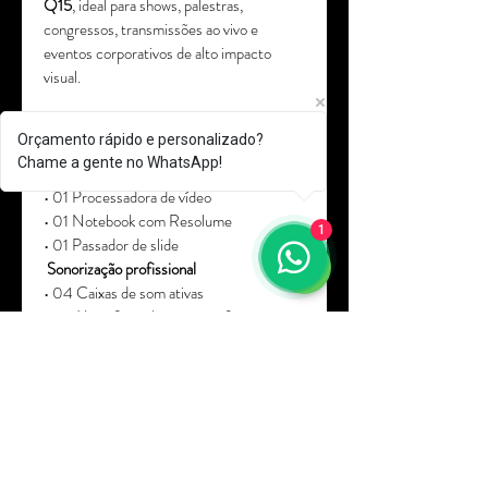
Q15
, ideal para shows, palestras, 
congressos, transmissões ao vivo e 
eventos corporativos de alto impacto 
visual.
Incluso no pacote:
Orçamento rápido e personalizado?
• Painel de LED P3 – formato 5x3
Chame a gente no WhatsApp!
• Estrutura Q15
• 01 Processadora de vídeo
• 01 Notebook com Resolume
1
• 01 Passador de slide
 Sonorização profissional
• 04 Caixas de som ativas
• 03 Microfones bastão sem fio
• 01 Mesa de som
• 02 Técnicos especializados (vídeo e 
som)
👉 
Montagem, operação e suporte 
técnico inclusos. (frete a Calcular)