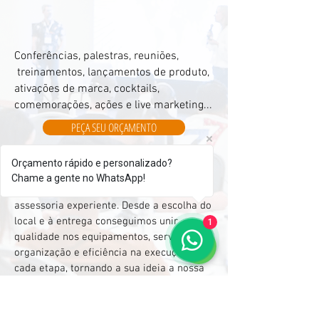
Janeiro,
com
planejamento
estratégico,
gestão
Conferências, palestras, reuniões,
de
treinamentos, lançamentos de produto,
fornecedores,
ativações de marca, cocktails,
tecnologia
audiovisual
comemorações, ações e live marketing...
e
execução
PEÇA SEU ORÇAMENTO
profissional.
A
Tecmais
Orçamento rápido e personalizado?
Eventos
Temos as melhores soluções para o seu
Chame a gente no WhatsApp!
cuida
evento, com projetos inovadores e uma
de
cada
assessoria experiente. Desde a escolha do
detalhe
local e à entrega conseguimos unir
1
para
garantir
qualidade nos equipamentos, serviço,
um
organização e eficiência na execução de
evento
cada etapa, tornando a sua ideia a nossa
organizado,
impactante
base para que o seu evento seja
e
desenvolvido com excelência.
focado
em