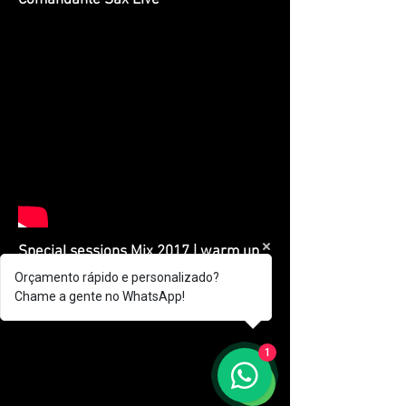
Comandante Sax Live
Special sessions Mix 2017 | warm up
Deep House
Orçamento rápido e personalizado?
Chame a gente no WhatsApp!
1