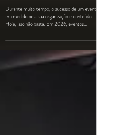
Experiências em Eventos
Corporativos
Durante muito tempo, o sucesso de um evento
era medido pela sua organização e conteúdo.
Hoje, isso não basta. Em 2026, eventos
precisam ser vividos, não apenas assistidos. É aqui
que entra o LED como protagonista. Mais do
que uma tela, ele se tornou uma ferramenta de
engajamento, percepção de valor e conexão
emocional com o público. Na Tecmais,
entendemos que cada projeto é uma
oportunidade de criar algo memorável. Neste
artigo, você vai descobrir como o LED pode
transformar